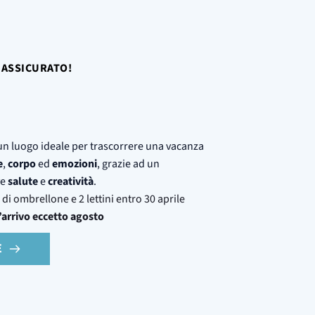
O ASSICURATO!
un luogo ideale per trascorrere una vacanza
e
,
corpo
ed
emozioni
, grazie ad un
ve
salute
e
creatività
.
di ombrellone e 2 lettini entro 30 aprile
’arrivo eccetto agosto
E