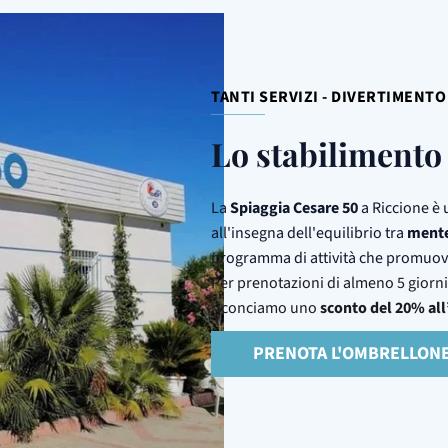
TANTI SERVIZI - DIVERTIMENT
Lo stabilimento
La
Spiaggia
Cesare
50
a Riccione è 
all'insegna dell'equilibrio tra
ment
programma di attività che promuo
Per prenotazioni di almeno 5 giorni 
riconciamo uno
sconto del 20% all
PRENOTA L'OMBRELLON